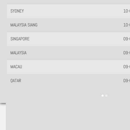
SYDNEY
10-
MALAYSIA SIANG
10-
SINGAPORE
09-
MALAYSIA
09-
MACAU
09-
QATAR
09-