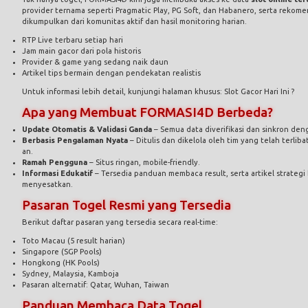
provider ternama seperti Pragmatic Play, PG Soft, dan Habanero, serta rekom
dikumpulkan dari komunitas aktif dan hasil monitoring harian.
RTP Live terbaru setiap hari
Jam main gacor dari pola historis
Provider & game yang sedang naik daun
Artikel tips bermain dengan pendekatan realistis
Untuk informasi lebih detail, kunjungi halaman khusus:
Slot Gacor Hari Ini ?
Apa yang Membuat FORMASI4D Berbeda?
Update Otomatis & Validasi Ganda
– Semua data diverifikasi dan sinkron deng
Berbasis Pengalaman Nyata
– Ditulis dan dikelola oleh tim yang telah terliba
an.
Ramah Pengguna
– Situs ringan, mobile-friendly.
Informasi Edukatif
– Tersedia panduan membaca result, serta artikel strategi
menyesatkan.
Pasaran Togel Resmi yang Tersedia
Berikut daftar pasaran yang tersedia secara real-time:
Toto Macau (5 result harian)
Singapore (SGP Pools)
Hongkong (HK Pools)
Sydney, Malaysia, Kamboja
Pasaran alternatif: Qatar, Wuhan, Taiwan
Panduan Membaca Data Togel