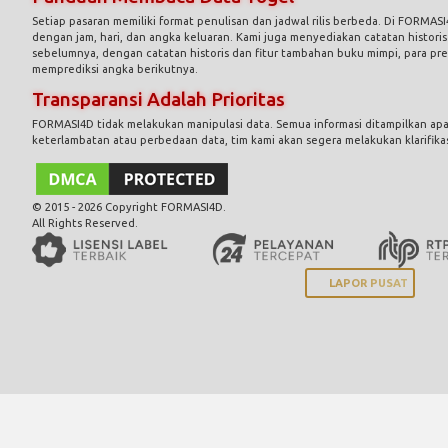
Setiap pasaran memiliki format penulisan dan jadwal rilis berbeda. Di FORMASI
dengan jam, hari, dan angka keluaran. Kami juga menyediakan catatan historis
sebelumnya, dengan catatan historis dan fitur tambahan buku mimpi, para pre
memprediksi angka berikutnya.
Transparansi Adalah Prioritas
FORMASI4D tidak melakukan manipulasi data. Semua informasi ditampilkan apa 
keterlambatan atau perbedaan data, tim kami akan segera melakukan klarifika
© 2015 - 2026 Copyright FORMASI4D.
All Rights Reserved.
LAPOR PUSAT