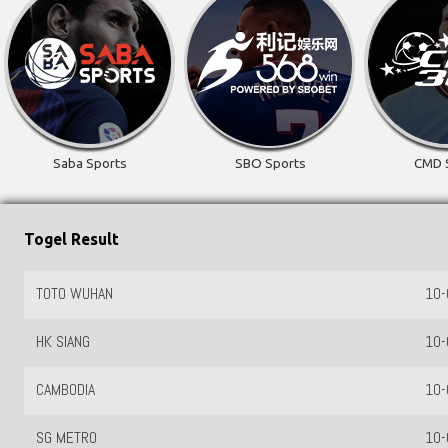
Saba Sports
SBO Sports
CMD 
Togel Result
TOTO WUHAN
10-
HK SIANG
10-
CAMBODIA
10-
SG METRO
10-