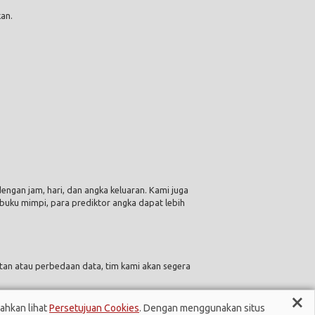
kan.
engan jam, hari, dan angka keluaran. Kami juga
 buku mimpi, para prediktor angka dapat lebih
tan atau perbedaan data, tim kami akan segera
×
ahkan lihat
Persetujuan Cookies
. Dengan menggunakan situs