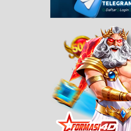
TELEGRA
Daftar
Login