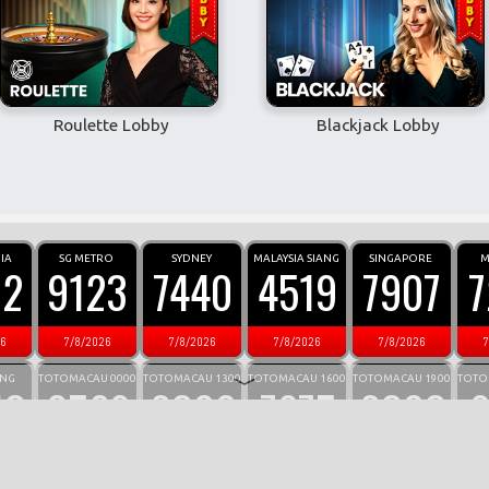
Roulette Lobby
Blackjack Lobby
IA
SG METRO
SYDNEY
MALAYSIA SIANG
SINGAPORE
M
72
9123
7440
4519
7907
7
26
7/8/2026
7/8/2026
7/8/2026
7/8/2026
7
NG
TOTOMACAU 0000
TOTOMACAU 1300
TOTOMACAU 1600
TOTOMACAU 1900
TOTO
43
6529
6300
7875
6303
9
26
7/8/2026
7/8/2026
7/8/2026
7/8/2026