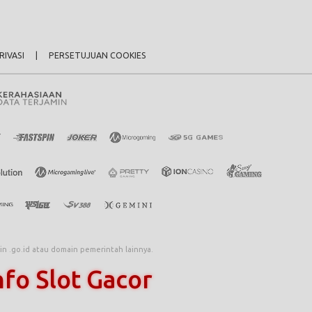
RIVASI
|
PERSETUJUAN COOKIES
in .go.id atau domain pemerintah lainnya.
fo Slot Gacor