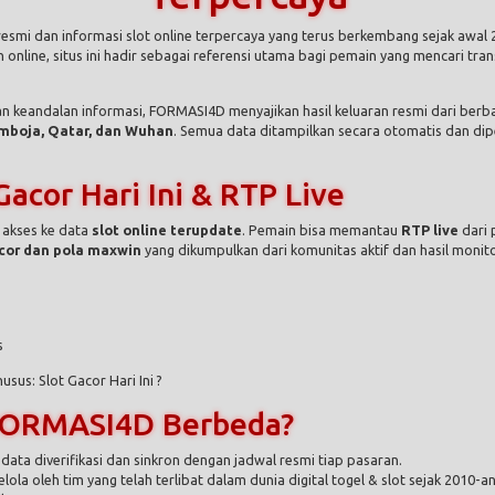
resmi dan informasi slot online terpercaya yang terus berkembang sejak awal 
 online, situs ini hadir sebagai referensi utama bagi pemain yang mencari tra
 keandalan informasi, FORMASI4D menyajikan hasil keluaran resmi dari berb
amboja, Qatar, dan Wuhan
. Semua data ditampilkan secara otomatis dan dipe
Gacor Hari Ini & RTP Live
 akses ke data
slot online terupdate
. Pemain bisa memantau
RTP live
dari 
cor dan pola maxwin
yang dikumpulkan dari komunitas aktif dan hasil monito
s
khusus:
Slot Gacor Hari Ini ?
FORMASI4D Berbeda?
ata diverifikasi dan sinkron dengan jadwal resmi tiap pasaran.
elola oleh tim yang telah terlibat dalam dunia digital togel & slot sejak 2010-an