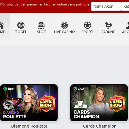
 dengan permainan taruhan online yang paling lengkap se-Indonesia, dan juga ter
ME
TOGEL
SLOT
LIVE CASINO
SPORT
SABUNG
ARC
Diamond Roulette
Cards Champion