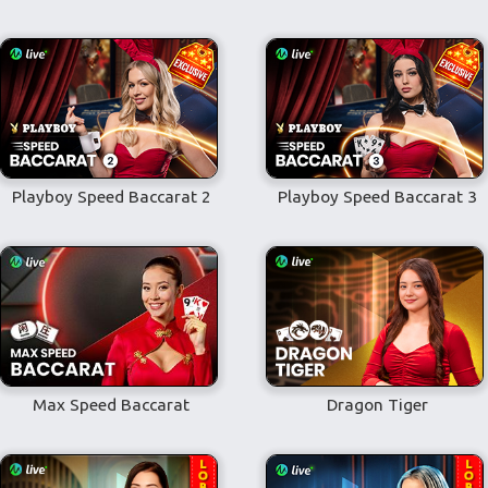
Playboy Speed Baccarat 2
Playboy Speed Baccarat 3
Max Speed Baccarat
Dragon Tiger