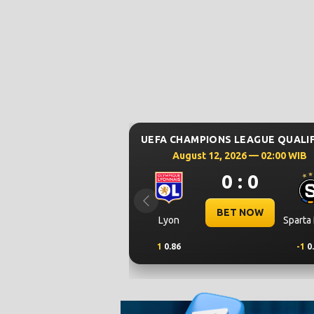
UEFA CHAMPIONS LEAGUE QUALIF
August 11, 2026 — 22:59 WIB
0 : 0
Previous
BET NOW
Union 
Bodo Glimt
Gill
0.75
0.82
-0.75