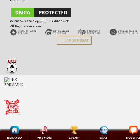
tambahan.
© 2015 - 2026 Copyright FORMASI4D.
All Rights Reserved.
LAPOR PUSAT
BERANDA
PROMOSI
EVENT
CHAT
LIVECHA