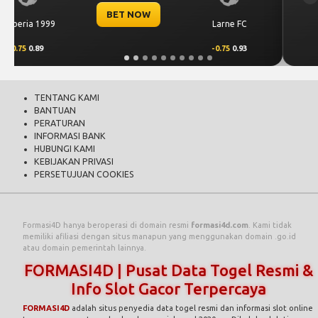
BET NOW
 FC
Sevilla
Rayo Valle
.93
0.25
0.95
-0.25
0.9
TENTANG KAMI
BANTUAN
PERATURAN
INFORMASI BANK
HUBUNGI KAMI
KEBIJAKAN PRIVASI
PERSETUJUAN COOKIES
Formasi4D hanya beroperasi di domain resmi
formasi4d.com
. Kami tidak
memiliki afiliasi dengan situs manapun yang menggunakan domain .go.id
atau domain pemerintah lainnya.
FORMASI4D | Pusat Data Togel Resmi &
Info Slot Gacor Terpercaya
FORMASI4D
adalah situs penyedia data togel resmi dan informasi slot online