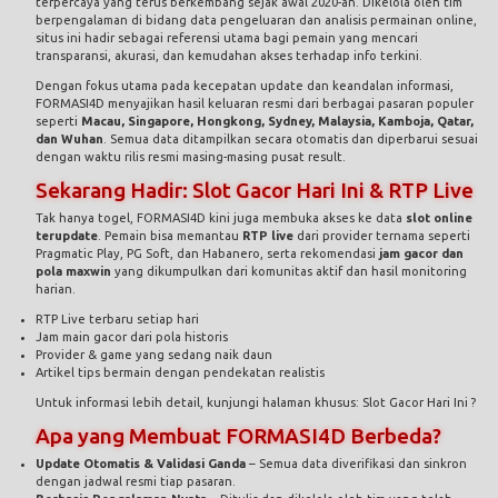
terpercaya yang terus berkembang sejak awal 2020-an. Dikelola oleh tim
berpengalaman di bidang data pengeluaran dan analisis permainan online,
situs ini hadir sebagai referensi utama bagi pemain yang mencari
transparansi, akurasi, dan kemudahan akses terhadap info terkini.
Dengan fokus utama pada kecepatan update dan keandalan informasi,
FORMASI4D menyajikan hasil keluaran resmi dari berbagai pasaran populer
seperti
Macau, Singapore, Hongkong, Sydney, Malaysia, Kamboja, Qatar,
dan Wuhan
. Semua data ditampilkan secara otomatis dan diperbarui sesuai
dengan waktu rilis resmi masing-masing pusat result.
Sekarang Hadir: Slot Gacor Hari Ini & RTP Live
Tak hanya togel, FORMASI4D kini juga membuka akses ke data
slot online
terupdate
. Pemain bisa memantau
RTP live
dari provider ternama seperti
Pragmatic Play, PG Soft, dan Habanero, serta rekomendasi
jam gacor dan
pola maxwin
yang dikumpulkan dari komunitas aktif dan hasil monitoring
harian.
RTP Live terbaru setiap hari
Jam main gacor dari pola historis
Provider & game yang sedang naik daun
Artikel tips bermain dengan pendekatan realistis
Untuk informasi lebih detail, kunjungi halaman khusus:
Slot Gacor Hari Ini ?
Apa yang Membuat FORMASI4D Berbeda?
Update Otomatis & Validasi Ganda
– Semua data diverifikasi dan sinkron
dengan jadwal resmi tiap pasaran.