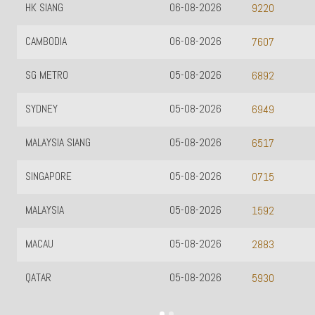
HK SIANG
06-08-2026
9220
CAMBODIA
06-08-2026
7607
SG METRO
05-08-2026
6892
SYDNEY
05-08-2026
6949
MALAYSIA SIANG
05-08-2026
6517
SINGAPORE
05-08-2026
0715
MALAYSIA
05-08-2026
1592
MACAU
05-08-2026
2883
QATAR
05-08-2026
5930