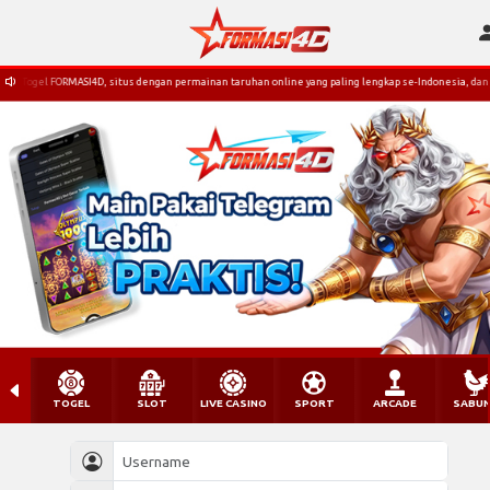
s Togel FORMASI4D, situs dengan permainan taruhan online yang paling lengkap se-Indonesia, dan 
TOGEL
SLOT
LIVE CASINO
SPORT
ARCADE
SABU