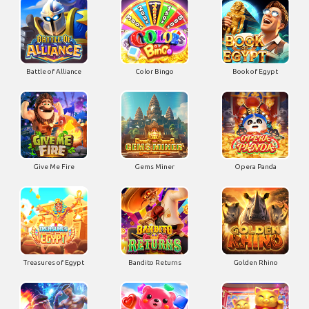
Battle of Alliance
Color Bingo
Book of Egypt
Give Me Fire
Gems Miner
Opera Panda
Treasures of Egypt
Bandito Returns
Golden Rhino