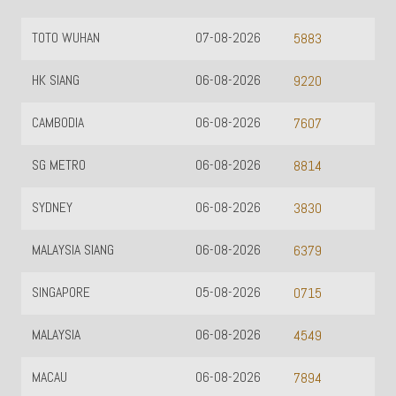
HONGKONG
06-08-2026
3634
TOTOMACAU 0000
07-08-2026
6529
TOTOMACAU 1300
06-08-2026
9894
TOTOMACAU 1600
06-08-2026
0597
TOTOMACAU 1900
06-08-2026
5843
TOTOMACAU 2200
06-08-2026
3064