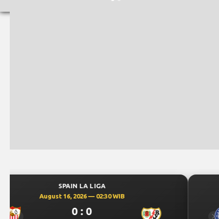
SPAIN LA LIGA
August 16, 2026 — 00:30 WIB
0 : 0
Previous
Ne