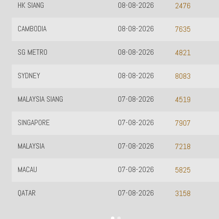
HK SIANG
08-08-2026
2476
CAMBODIA
08-08-2026
7635
SG METRO
08-08-2026
4821
SYDNEY
08-08-2026
8083
MALAYSIA SIANG
07-08-2026
4519
SINGAPORE
07-08-2026
7907
MALAYSIA
07-08-2026
7218
MACAU
07-08-2026
5825
QATAR
07-08-2026
3158