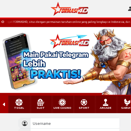
s Togel FORMASI4D, situs dengan permainan taruhan online yang paling lengkap se-Indonesia, dan 
TOGEL
SLOT
LIVE CASINO
SPORT
ARCADE
SABU