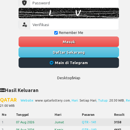
Remember Me
Masuk
Daftar Sekarang
Main di Telegram
Desktop
Wap
Hasil Keluaran
QATAR
Website:
www.qatarlottery.com
, Hari:
Setiap Hari
, Tutup:
20:30 WIB
, Re
21:00 WIB
No
Tanggal
Hari
Pasaran
Result
1
07 Aug 2026
Jumat
QTR - 141
3158
2
06 Aug 2026
Kamis
QTR - 140
6642