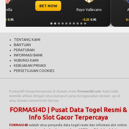
BET NOW
lecano
Alaves
Getafe
.95
0.00
0.62
0.00
-0.7
TENTANG KAMI
BANTUAN
PERATURAN
INFORMASI BANK
HUBUNGI KAMI
KEBIJAKAN PRIVASI
PERSETUJUAN COOKIES
Formasi4D hanya beroperasi di domain resmi
formasi4d.com
. Kami tidak
memiliki afiliasi dengan situs manapun yang menggunakan domain .go.id
atau domain pemerintah lainnya.
FORMASI4D | Pusat Data Togel Resmi &
Info Slot Gacor Terpercaya
FORMASI4D
adalah situs penyedia data togel resmi dan informasi slot online