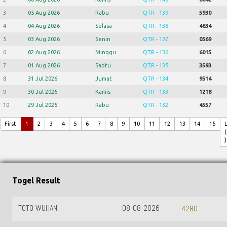
3
05 Aug 2026
Rabu
QTR - 139
5930
4
04 Aug 2026
Selasa
QTR - 138
4634
5
03 Aug 2026
Senin
QTR - 137
0569
6
02 Aug 2026
Minggu
QTR - 136
6015
7
01 Aug 2026
Sabtu
QTR - 135
3593
8
31 Jul 2026
Jumat
QTR - 134
9514
9
30 Jul 2026
Kamis
QTR - 133
1218
10
29 Jul 2026
Rabu
QTR - 132
4557
First
1
2
3
4
5
6
7
8
9
10
11
12
13
14
15
(
)
Togel Result
TOTO WUHAN
08-08-2026
4280