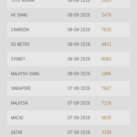
TOTOMACAU 0000
08-08-2026
4072
TOTOMACAU 1300
08-08-2026
0342
TOTOMACAU 1600
07-08-2026
7875
TOTOMACAU 1900
07-08-2026
6303
TOTOMACAU 2200
07-08-2026
9178