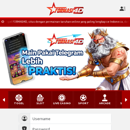
l FORMASI4D, situs dengan permainan taruhan online yang paling lengkap se-Indonesia, dan juga te
TOGEL
SLOT
LIVE CASINO
SPORT
ARCADE
SABU