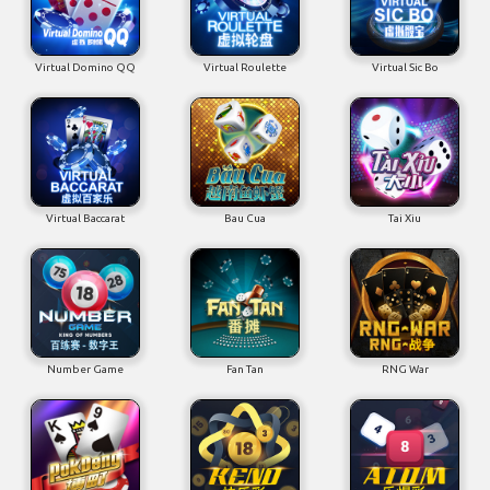
Virtual Domino QQ
Virtual Roulette
Virtual Sic Bo
Virtual Baccarat
Bau Cua
Tai Xiu
Number Game
Fan Tan
RNG War