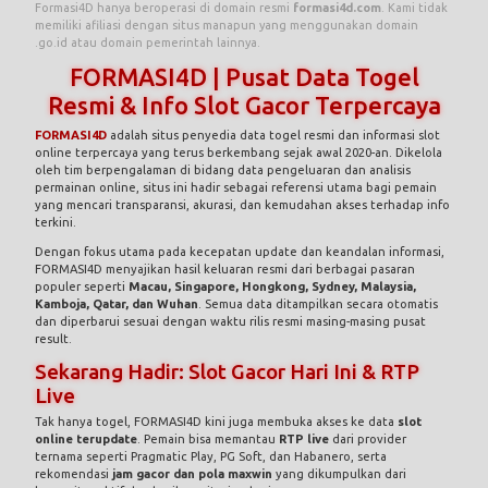
Formasi4D hanya beroperasi di domain resmi
formasi4d.com
. Kami tidak
memiliki afiliasi dengan situs manapun yang menggunakan domain
.go.id atau domain pemerintah lainnya.
FORMASI4D | Pusat Data Togel
Resmi & Info Slot Gacor Terpercaya
FORMASI4D
adalah situs penyedia data togel resmi dan informasi slot
online terpercaya yang terus berkembang sejak awal 2020-an. Dikelola
oleh tim berpengalaman di bidang data pengeluaran dan analisis
permainan online, situs ini hadir sebagai referensi utama bagi pemain
yang mencari transparansi, akurasi, dan kemudahan akses terhadap info
terkini.
Dengan fokus utama pada kecepatan update dan keandalan informasi,
FORMASI4D menyajikan hasil keluaran resmi dari berbagai pasaran
populer seperti
Macau, Singapore, Hongkong, Sydney, Malaysia,
Kamboja, Qatar, dan Wuhan
. Semua data ditampilkan secara otomatis
dan diperbarui sesuai dengan waktu rilis resmi masing-masing pusat
result.
Sekarang Hadir: Slot Gacor Hari Ini & RTP
Live
Tak hanya togel, FORMASI4D kini juga membuka akses ke data
slot
online terupdate
. Pemain bisa memantau
RTP live
dari provider
ternama seperti Pragmatic Play, PG Soft, dan Habanero, serta
rekomendasi
jam gacor dan pola maxwin
yang dikumpulkan dari