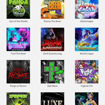
Eye of the Panda
Benny The Beer
Alpha Eagle
Feel The Beat
Dark Summoning
Wishbringer
Reign of Rome
Rad Maxx
Fighter Pit