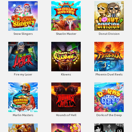
Snow Slingers
Shaolin Master
Donut Division
Fire my Laser
Klowns
Phoenix Duel Reels
Marlin Masters
Hounds of Hell
Dorks of the Deep