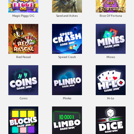
Magic Piggy OG
Sand and Ashes
Rise Of Fortuna
Red Pascal
Speed Crash
Mines
Coins
Plinko
Hi-Lo