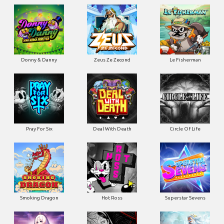
Donny & Danny
Zeus Ze Zecond
Le Fisherman
Pray For Six
Deal With Death
Circle Of Life
Smoking Dragon
Hot Ross
Superstar Sevens