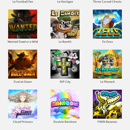
Le Football Fan
Le Hooligan
Three Cursed Chests
Wanted Dead or a Wild
Le Bandit
Ze Zeus
Duel at Dawn
RIP City
Le Pharaoh
Cloud Princess
Double Rainbow
FRKN Bananas