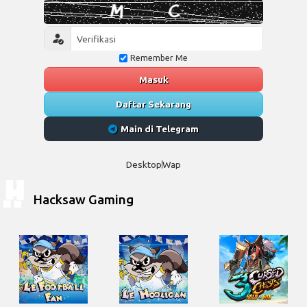
Remember Me
Masuk
Daftar Sekarang
Main di Telegram
Desktop
Wap
Hacksaw Gaming