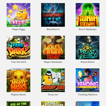
Magic Piggy
Bloodthirst
Ronin Stackways
Fear the Dark
Mayan Stackways
Beast Below
Mighty Masks
Drop'em
Vending Machine