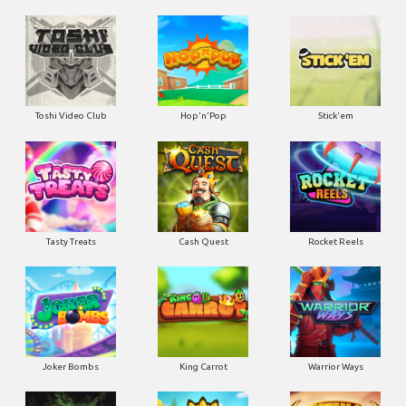
Toshi Video Club
Hop'n'Pop
Stick'em
Tasty Treats
Cash Quest
Rocket Reels
Joker Bombs
King Carrot
Warrior Ways