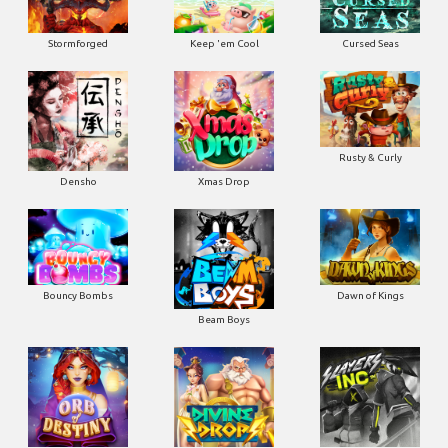
Stormforged
Keep 'em Cool
Cursed Seas
Rusty & Curly
Densho
Xmas Drop
Bouncy Bombs
Dawn of Kings
Beam Boys