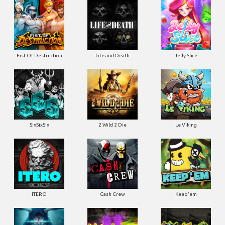
Fist Of Destruction
Life and Death
Jelly Slice
SixSixSix
2 Wild 2 Die
Le Viking
ITERO
Cash Crew
Keep'em