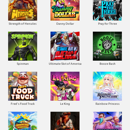
Strength of Hercules
Danny Dollar
Pray for Three
Ultimate Slot of America
Booze Bash
Spinman
Le King
Fred's Food Truck
Rainbow Princess