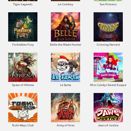
Tiger Legends
Le Cowboy
Sun Princess
Forbidden Fury
Belle the Blade Hunter
Grinning Harvest
Spear of Athena
Le Santa
Miss Candys Sweet Escape
Toshi Ways Club
Army of Ares
Jaws of Justice