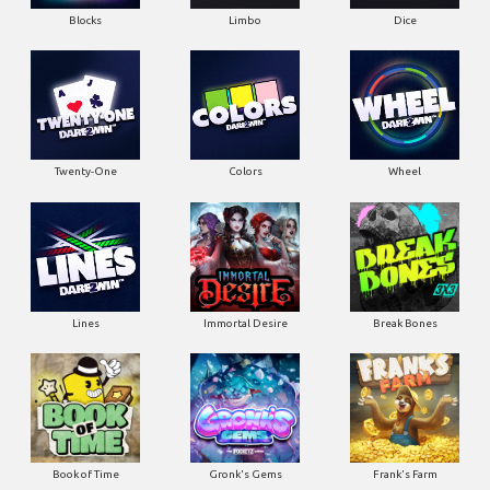
Blocks
Limbo
Dice
Twenty-One
Colors
Wheel
Lines
Immortal Desire
Break Bones
Book of Time
Gronk's Gems
Frank's Farm