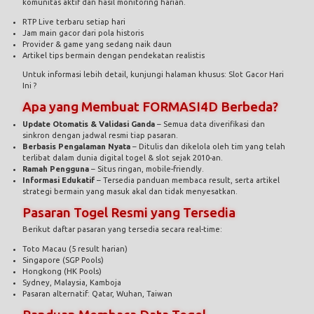
komunitas aktif dan hasil monitoring harian.
RTP Live terbaru setiap hari
Jam main gacor dari pola historis
Provider & game yang sedang naik daun
Artikel tips bermain dengan pendekatan realistis
Untuk informasi lebih detail, kunjungi halaman khusus:
Slot Gacor Hari
Ini ?
Apa yang Membuat FORMASI4D Berbeda?
Update Otomatis & Validasi Ganda
– Semua data diverifikasi dan
sinkron dengan jadwal resmi tiap pasaran.
Berbasis Pengalaman Nyata
– Ditulis dan dikelola oleh tim yang telah
terlibat dalam dunia digital togel & slot sejak 2010-an.
Ramah Pengguna
– Situs ringan, mobile-friendly.
Informasi Edukatif
– Tersedia panduan membaca result, serta artikel
strategi bermain yang masuk akal dan tidak menyesatkan.
Pasaran Togel Resmi yang Tersedia
Berikut daftar pasaran yang tersedia secara real-time:
Toto Macau (5 result harian)
Singapore (SGP Pools)
Hongkong (HK Pools)
Sydney, Malaysia, Kamboja
Pasaran alternatif: Qatar, Wuhan, Taiwan