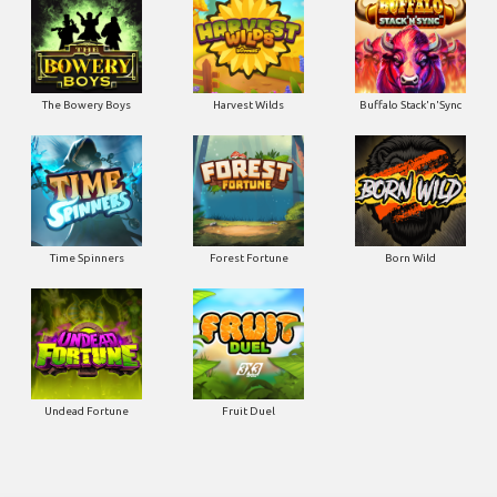
The Bowery Boys
Harvest Wilds
Buffalo Stack'n'Sync
Time Spinners
Forest Fortune
Born Wild
Undead Fortune
Fruit Duel