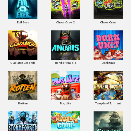
Evil Eyes
Chaos Crew 2
Chaos Crew
Gladiator Legends
Hand of Anubis
Dork Unit
Rotten
Pug Life
Temple of Torment