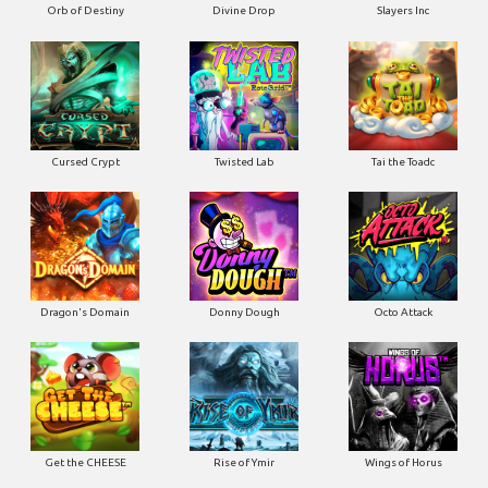
Orb of Destiny
Divine Drop
Slayers Inc
Cursed Crypt
Twisted Lab
Tai the Toadc
Dragon's Domain
Donny Dough
Octo Attack
Get the CHEESE
Rise of Ymir
Wings of Horus