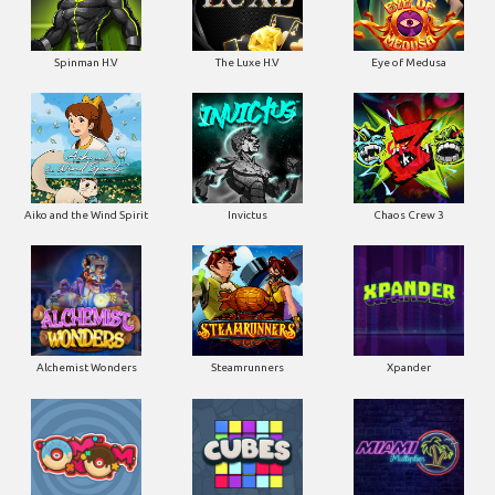
Spinman H.V
The Luxe H.V
Eye of Medusa
Aiko and the Wind Spirit
Invictus
Chaos Crew 3
Alchemist Wonders
Steamrunners
Xpander