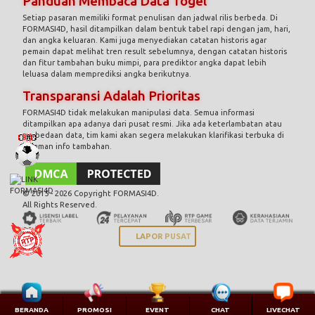
Panduan Membaca Data Togel
Setiap pasaran memiliki format penulisan dan jadwal rilis berbeda. Di
FORMASI4D, hasil ditampilkan dalam bentuk tabel rapi dengan jam, hari,
dan angka keluaran. Kami juga menyediakan catatan historis agar
pemain dapat melihat tren result sebelumnya, dengan catatan historis
dan fitur tambahan buku mimpi, para prediktor angka dapat lebih
leluasa dalam memprediksi angka berikutnya.
Transparansi Adalah Prioritas
FORMASI4D tidak melakukan manipulasi data. Semua informasi
ditampilkan apa adanya dari pusat resmi. Jika ada keterlambatan atau
perbedaan data, tim kami akan segera melakukan klarifikasi terbuka di
halaman info tambahan.
© 2015 - 2026 Copyright FORMASI4D.
All Rights Reserved.
LAPOR PUSAT
BERANDA
PROMOSI
EVENT
CHAT
LIVECHAT