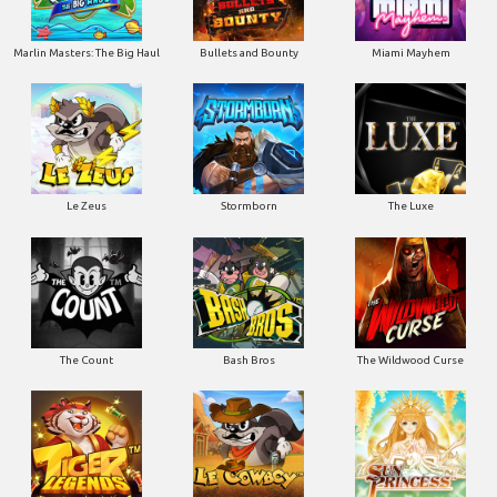
Marlin Masters: The Big Haul
Bullets and Bounty
Miami Mayhem
Le Zeus
Stormborn
The Luxe
The Count
Bash Bros
The Wildwood Curse