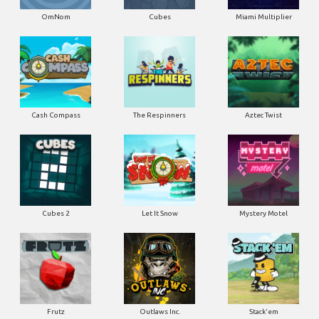
OmNom
Cubes
Miami Multiplier
Cash Compass
The Respinners
Aztec Twist
Cubes 2
Let It Snow
Mystery Motel
Frutz
Outlaws Inc.
Stack'em