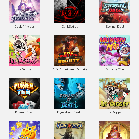
Dusk Princess
Dark Spiral
Eternal Duel
Le Bunny
Epic Bullets and Bounty
Munchy Milo
Power of Ten
Dynasty of Death
Le Digger