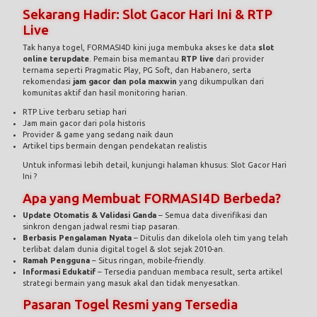
Sekarang Hadir: Slot Gacor Hari Ini & RTP
Live
Tak hanya togel, FORMASI4D kini juga membuka akses ke data
slot
online terupdate
. Pemain bisa memantau
RTP live
dari provider
ternama seperti Pragmatic Play, PG Soft, dan Habanero, serta
rekomendasi
jam gacor dan pola maxwin
yang dikumpulkan dari
komunitas aktif dan hasil monitoring harian.
RTP Live terbaru setiap hari
Jam main gacor dari pola historis
Provider & game yang sedang naik daun
Artikel tips bermain dengan pendekatan realistis
Untuk informasi lebih detail, kunjungi halaman khusus:
Slot Gacor Hari
Ini ?
Apa yang Membuat FORMASI4D Berbeda?
Update Otomatis & Validasi Ganda
– Semua data diverifikasi dan
sinkron dengan jadwal resmi tiap pasaran.
Berbasis Pengalaman Nyata
– Ditulis dan dikelola oleh tim yang telah
terlibat dalam dunia digital togel & slot sejak 2010-an.
Ramah Pengguna
– Situs ringan, mobile-friendly.
Informasi Edukatif
– Tersedia panduan membaca result, serta artikel
strategi bermain yang masuk akal dan tidak menyesatkan.
Pasaran Togel Resmi yang Tersedia