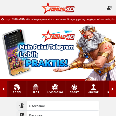
 Togel FORMASI4D, situs dengan permainan taruhan online yang paling lengkap se-Indonesia, dan j
TOGEL
SLOT
LIVE CASINO
SPORT
ARCADE
SABU