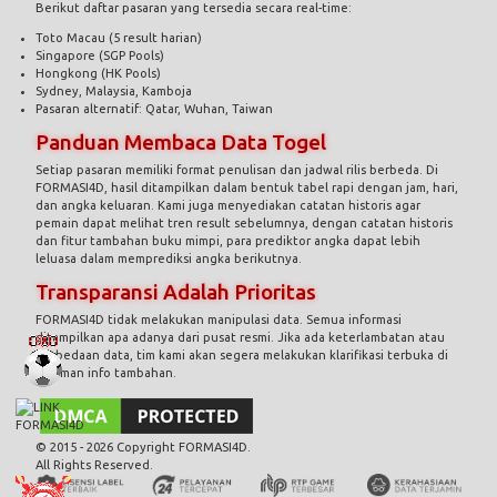
Berikut daftar pasaran yang tersedia secara real-time:
Toto Macau (5 result harian)
Singapore (SGP Pools)
Hongkong (HK Pools)
Sydney, Malaysia, Kamboja
Pasaran alternatif: Qatar, Wuhan, Taiwan
Panduan Membaca Data Togel
Setiap pasaran memiliki format penulisan dan jadwal rilis berbeda. Di
FORMASI4D, hasil ditampilkan dalam bentuk tabel rapi dengan jam, hari,
dan angka keluaran. Kami juga menyediakan catatan historis agar
pemain dapat melihat tren result sebelumnya, dengan catatan historis
dan fitur tambahan buku mimpi, para prediktor angka dapat lebih
leluasa dalam memprediksi angka berikutnya.
Transparansi Adalah Prioritas
FORMASI4D tidak melakukan manipulasi data. Semua informasi
ditampilkan apa adanya dari pusat resmi. Jika ada keterlambatan atau
perbedaan data, tim kami akan segera melakukan klarifikasi terbuka di
halaman info tambahan.
© 2015 - 2026 Copyright FORMASI4D.
All Rights Reserved.