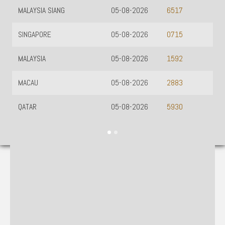
MALAYSIA SIANG
05-08-2026
TO
6517
SINGAPORE
05-08-2026
0715
MALAYSIA
05-08-2026
1592
MACAU
05-08-2026
2883
QATAR
05-08-2026
5930